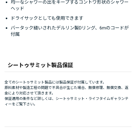
均一なシャワーの出をキープするコントワ形状のシャワー
ヘッド
ドライサックとしても使用できます
バータック縫いされたデルリン製Dリング、6mのコードが
付属
シートゥサミット製品保証
全てのシートゥサミット製品には製品保証が付属しています。
原料素材や製造工程の問題で不具合が生じた場合、無償修理、無償交換、返
金により対応させて頂きます。
保証適用の条件など詳しくは、
シートゥサミット・ライフタイムギャランテ
ィー
をご覧下さい。