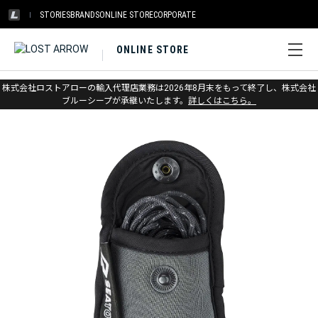
STORIES
BRANDS
ONLINE STORE
CORPORATE
ONLINE STORE
ホーム
>
シートゥサミット
>
アウトドアギア
株式会社ロストアローの輸入代理店業務は2026年8月末をもって終了し、株式会社
ブルーシープが承継いたします。
詳しくはこちら。