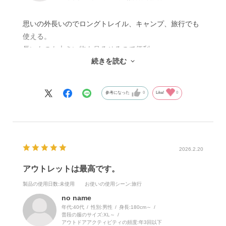
思いの外長いのでロングトレイル、キャンプ、旅行でも
使える。
長いものも大きい物も吊るせるので便利。
続きを読む
欠点は小さくて軽いのでどこに置いたかわからなくなる
くらい。
使わないかもしれないけど持って行くと安心。
参考になった
0
Like!
0
2026.2.20
アウトレットは最高です。
製品の使用日数
:未使用
お使いの使用シーン
:旅行
no name
年代:
40代
性別:
男性
身長:
180cm～
普段の服のサイズ:
XL～
アウトドアアクティビティの頻度:
年3回以下