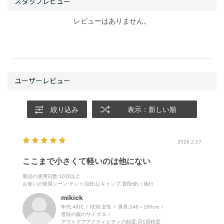
レビューはありません。
絞り込み
表示：新しい順
2026.2.27
ここまで小さくて軽いのは他にない
製品の使用日数
:10日以上
お使いの使用シーン
:テント泊登山,キャンプ,普段使い,旅行
mikick
年代:
40代
性別:
女性
身長:
146～150cm
普段の服のサイズ:
S
アウトドアアクティビティの頻度:
月1回程度