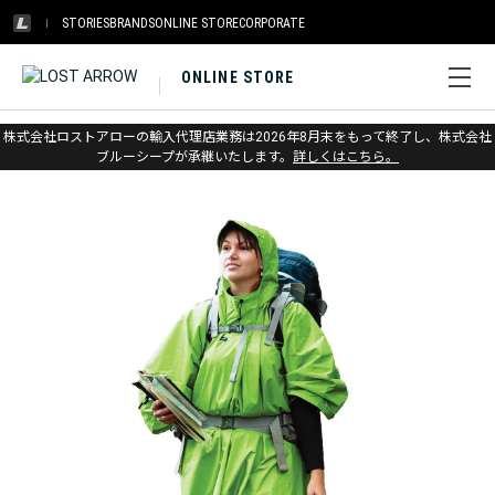
STORIES
BRANDS
ONLINE STORE
CORPORATE
ONLINE STORE
ホーム
>
アウトレット
>
その他ギア
株式会社ロストアローの輸入代理店業務は2026年8月末をもって終了し、株式会社
ブルーシープが承継いたします。
詳しくはこちら。