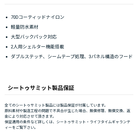
70Dコーティッドナイロン
軽量防水素材
大型バックパック対応
2人用シェルター機能搭載
ダブルステッチ、シームテープ処理、3パネル構造のフード
シートゥサミット製品保証
全てのシートゥサミット製品には製品保証が付属しています。
原料素材や製造工程の問題で不具合が生じた場合、無償修理、無償交換、返
金により対応させて頂きます。
保証適用の条件など詳しくは、
シートゥサミット・ライフタイムギャランテ
ィー
をご覧下さい。