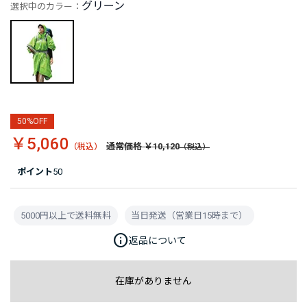
グリーン
選択中のカラー：
50%OFF
￥5,060
通常価格 ￥10,120
ポイント
50
5000円以上で送料無料
当日発送（営業日15時まで）
info
返品について
在庫がありません