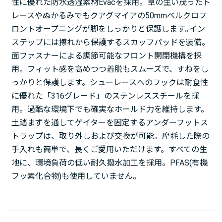
性に優れた防水透湿素材Evacを採用。草の生い茂ったト
レースやぬかるみでもクアグマイアの50mmベルクロフ
ロントオープニングが脚をしっかりと保護します｡イン
ステップには擦れから保護するスカッフパッドを装備。
面ファスナーによる調節可能なフロント開閉機構を採
用。フィット感を高めつつ着脱もスムーズで、すねをし
っかりと保護します。シューレースへのフックは耐食性
に優れた「316グレード」のステンレススチールを採
用。過酷な環境下でも確実なホールド力を維持します。
土踏まずを通してゲイターを固定するアンダーフットス
トラップは、取り外しおよび交換が可能。摩耗した際の
手入れも簡単で、長くご愛用いただけます。すべての生
地に、環境負荷の低い耐久撥水加工を採用。PFAS(有機
フッ素化合物)も使用していません。