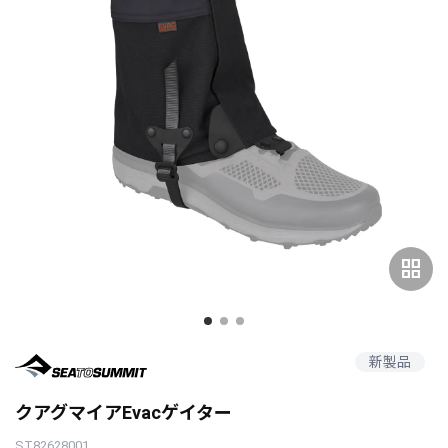
grid_view
新製品
クアグマイアEvacゲイター
ST82628001