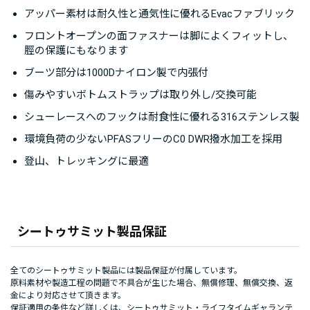
アッパー素材は耐久性と通気性に優れるEvacファブリック
フロントオープンの面ファスナーは脚によくフィットし、
脛の保護にもなります
ブーツ部分は1000Dナイロン製で内張付
傷みやすいボトムストラップは取り外し/交換可能
シューレースへのフックは耐食性に優れる316ステンレス製
環境負荷の少ないPFASフリーのC0 DWR撥水加工を採用
登山、トレッキングに最適
シートゥサミット製品保証
全てのシートゥサミット製品には製品保証が付属しています。
原料素材や製造工程の問題で不具合が生じた場合、無償修理、無償交換、返
金により対応させて頂きます。
保証適用の条件など詳しくは、
シートゥサミット・ライフタイムギャランテ