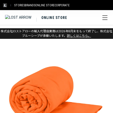
STORIES
BRANDS
ONLINE STORE
CORPORATE
ONLINE STORE
ホーム
>
シートゥサミット
>
アウトドアギア
株式会社ロストアローの輸入代理店業務は2026年8月末をもって終了し、株式会社
ブルーシープが承継いたします。
詳しくはこちら。