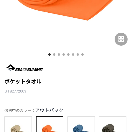
grid_view
ポケットタオル
ST82772003
アウトバック
選択中のカラー：