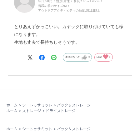
年代:
50代
性別:
男性
身長:
166～170cm
普段の服のサイズ:
M
アウトドアアクティビティの頻度:
週1回以上
とりあえずかっこいい。カヤックに取り付けていても様
になります。
生地も丈夫で長持ちしそうです。
参考になった
0
Like!
0
ホーム
>
シートゥサミット
>
パック＆ストレージ
ホーム
>
ストレージ
>
ドライストレージ
ホーム
>
シートゥサミット
>
パック＆ストレージ