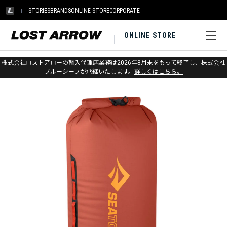
STORIES
BRANDS
ONLINE STORE
CORPORATE
ONLINE STORE
ホーム
>
シートゥサミット
>
パック＆ストレージ
株式会社ロストアローの輸入代理店業務は2026年8月末をもって終了し、株式会社
ブルーシープが承継いたします。
詳しくはこちら。