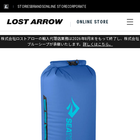
STORIES
BRANDS
ONLINE STORE
CORPORATE
ONLINE STORE
ホーム
>
シートゥサミット
>
パック＆ストレージ
株式会社ロストアローの輸入代理店業務は2026年8月末をもって終了し、株式会社
ブルーシープが承継いたします。
詳しくはこちら。