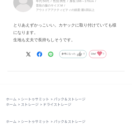
年代:
50代
性別:
男性
身長:
166～170cm
普段の服のサイズ:
M
アウトドアアクティビティの頻度:
週1回以上
とりあえずかっこいい。カヤックに取り付けていても様
になります。
生地も丈夫で長持ちしそうです。
参考になった
0
Like!
0
ホーム
>
シートゥサミット
>
パック＆ストレージ
ホーム
>
ストレージ
>
ドライストレージ
ホーム
>
シートゥサミット
>
パック＆ストレージ