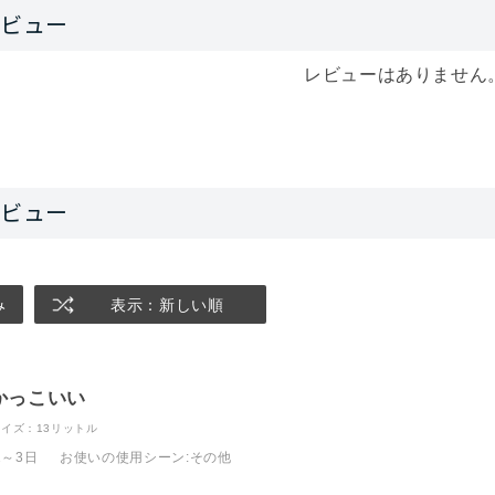
レビューはありません
み
表示：新しい順
かっこいい
サイズ：13リットル
1～3日
お使いの使用シーン
:その他