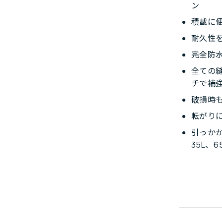
ン
積載に
耐久性
完全防水
全ての
チで補
破損時
転がり
引っかか
35L、65