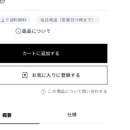
07
円以上で送料無料
当日発送（営業日15時まで）
info
返品について
カートに追加する
お気に入りに登録する
この商品について問い合わせる
仕様
概要