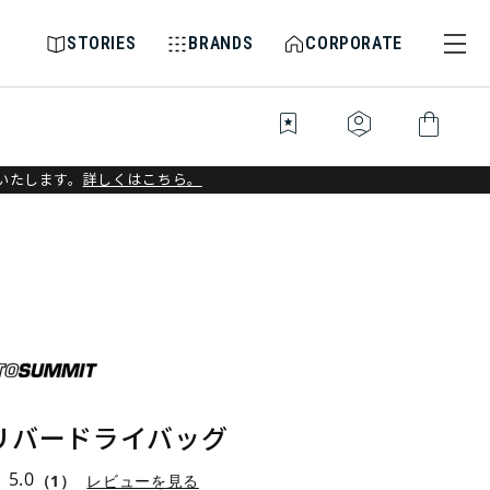
STORIES
BRANDS
CORPORATE
bookmark_star
identity_platform
shopping_bag
いたします。
詳しくはこちら。
リバードライバッグ
5.0
（1）
レビューを見る