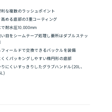
便利な複数のラッシュポイント
を高める底部の3重コーティング
で耐水圧10,000mm
縫い目をシームテープ処理し要所はダブルステッ
強
もフィールドで交換できるバックルを装備
にくくパッキングしやすい楕円形の底部
りにくいすっきりしたグラブハンドル(20L、
L)