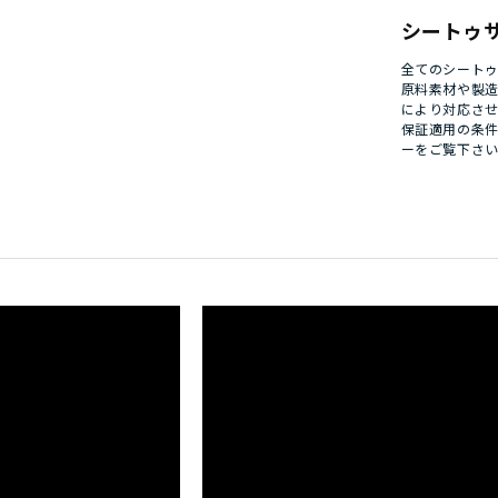
シートゥ
全てのシート
原料素材や製
により対応さ
保証適用の条
ー
をご覧下さ