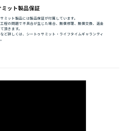
サミット製品保証
ゥサミット製品には製品保証が付属しています。
造工程の問題で不具合が生じた場合、無償修理、無償交換、返金
せて頂きます。
件など詳しくは、
シートゥサミット・ライフタイムギャランティ
い。