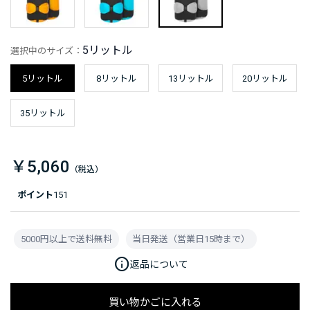
5リットル
選択中のサイズ：
5リットル
8リットル
13リットル
20リットル
35リットル
￥5,060
ポイント
151
5000円以上で送料無料
当日発送（営業日15時まで）
info
返品について
買い物かごに入れる