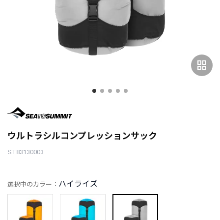
grid_view
ウルトラシルコンプレッションサック
ST83130003
ハイライズ
選択中のカラー：