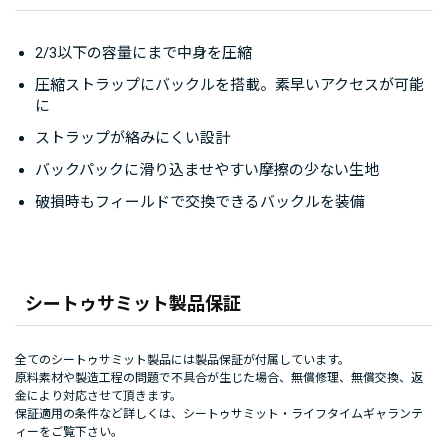
2/3以下の容量にまで中身を圧縮
圧縮ストラップにバックルを搭載。素早いアクセスが可能
に
ストラップが絡みにくい設計
バックパックに滑り込ませやすい摩擦の少ない生地
破損時もフィールドで交換できるバックルを装備
シートゥサミット製品保証
全てのシートゥサミット製品には製品保証が付属しています。
原料素材や製造工程の問題で不具合が生じた場合、無償修理、無償交換、返
金により対応させて頂きます。
保証適用の条件など詳しくは、
シートゥサミット・ライフタイムギャランテ
ィー
をご覧下さい。