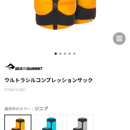
grid_view
ウルトラシルコンプレッションサック
ST83131001
ジニア
選択中のカラー：