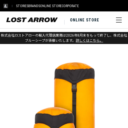
STORIES
BRANDS
ONLINE STORE
CORPORATE
ONLINE STORE
ホーム
>
シートゥサミット
>
パック＆ストレージ
株式会社ロストアローの輸入代理店業務は2026年8月末をもって終了し、株式会社
ブルーシープが承継いたします。
詳しくはこちら。