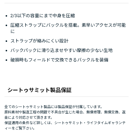
2/3以下の容量にまで中身を圧縮
圧縮ストラップにバックルを搭載。素早いアクセスが可能
に
ストラップが絡みにくい設計
バックパックに滑り込ませやすい摩擦の少ない生地
破損時もフィールドで交換できるバックルを装備
シートゥサミット製品保証
全てのシートゥサミット製品には製品保証が付属しています。
原料素材や製造工程の問題で不具合が生じた場合、無償修理、無償交換、返
金により対応させて頂きます。
保証適用の条件など詳しくは、
シートゥサミット・ライフタイムギャランテ
ィー
をご覧下さい。