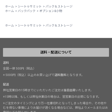
ホーム
>
シートゥサミット
>
パック＆ストレージ
ホーム
>
バックパック
>
オプション&小物
ホーム
>
シートゥサミット
>
パック＆ストレージ
送料・配送について
送料
全国一律 500円（税込）
※ 5000円（税込）以上のお買い上げで
送料無料
となります。
配送
弊社営業日の15時までにいただいたご注文は
当日出荷
いたします。
※15時以降、もしくは弊社休業日の場合は、翌営業日の出荷になります。
※ご注文のタイミングにより万一在庫切れとなってしまった場合や、その他や
むを得ない事情によりお届けが遅くなる場合などは、弊社よりメールまたはお