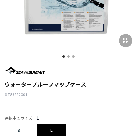
grid_view
ウォータープルーフマップケース
ST83222001
L
選択中のサイズ：
S
L