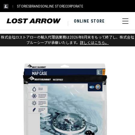
STORIES
BRANDS
ONLINE STORE
CORPORATE
ONLINE STORE
ホーム
>
シートゥサミット
>
パック＆ストレージ
株式会社ロストアローの輸入代理店業務は2026年8月末をもって終了し、株式会社
ブルーシープが承継いたします。
詳しくはこちら。