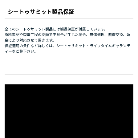
シートゥサミット製品保証
全てのシートゥサミット製品には製品保証が付属しています。
原料素材や製造工程の問題で不具合が生じた場合、無償修理、無償交換、返
金により対応させて頂きます。
保証適用の条件など詳しくは、
シートゥサミット・ライフタイムギャランテ
ィー
をご覧下さい。