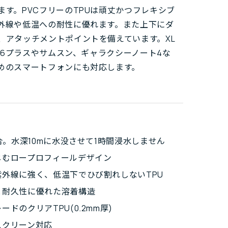
ます。PVCフリーのTPUは頑丈かつフレキシブ
外線や低温への耐性に優れます。また上下にダ
、アタッチメントポイントを備えています。XL
one6プラスやサムスン、ギャラクシーノート4な
めのスマートフォンにも対応します。
適合。水深10mに水没させて1時間浸水しません
じむロープロフィールデザイン
紫外線に強く、低温下でひび割れしないTPU
と耐久性に優れた溶着構造
ードのクリアTPU(0.2mm厚)
スクリーン対応