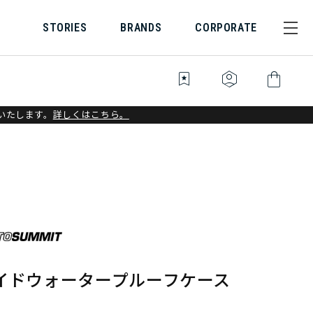
STORIES
BRANDS
CORPORATE
bookmark_star
identity_platform
shopping_bag
いたします。
詳しくはこちら。
ガイドウォータープルーフケース