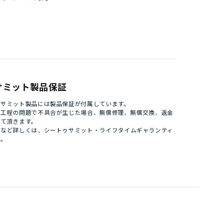
サミット製品保証
ゥサミット製品には製品保証が付属しています。
造工程の問題で不具合が生じた場合、無償修理、無償交換、返金
せて頂きます。
件など詳しくは、
シートゥサミット・ライフタイムギャランティ
い。