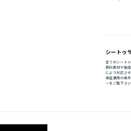
シートゥ
全てのシート
原料素材や製
により対応さ
保証適用の条
ー
をご覧下さ