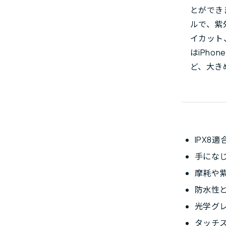
とができ
ルで、紫
イカット
はiPh
ど、大き
IPX8
手にな
摩耗や
防水性
光学グレ
タッチ