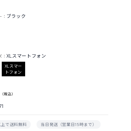
ブラック
ー：
XLスマートフォン
ズ：
XLスマー
トフォン
0
71
円以上で送料無料
当日発送（営業日15時まで）