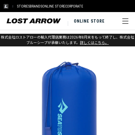
STORIES
BRANDS
ONLINE STORE
CORPORATE
ONLINE STORE
ホーム
>
シートゥサミット
>
パック＆ストレージ
株式会社ロストアローの輸入代理店業務は2026年8月末をもって終了し、株式会社
ブルーシープが承継いたします。
詳しくはこちら。