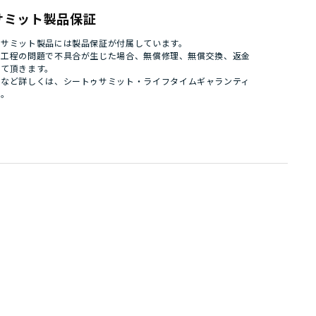
サミット製品保証
ゥサミット製品には製品保証が付属しています。
造工程の問題で不具合が生じた場合、無償修理、無償交換、返金
せて頂きます。
件など詳しくは、
シートゥサミット・ライフタイムギャランティ
い。