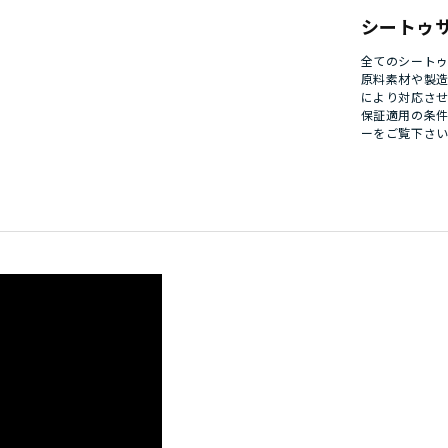
シートゥ
全てのシート
原料素材や製
により対応さ
保証適用の条
ー
をご覧下さ