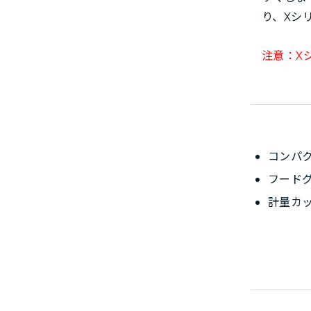
り、Xシ
注意：X
コンパ
フード
計量カ