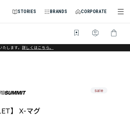
STORIES
BRANDS
CORPORATE
bookmark_star
identity_platform
shopping_bag
いたします。
詳しくはこちら。
sale
LET】 X-マグ