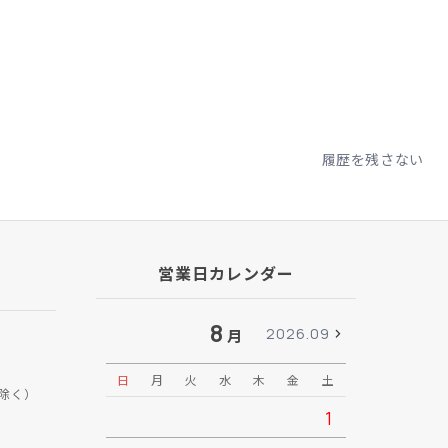
履歴を残さない
営業日カレンダー
8
2026.09
月
日
月
火
水
木
金
土
日
月
除く）
1