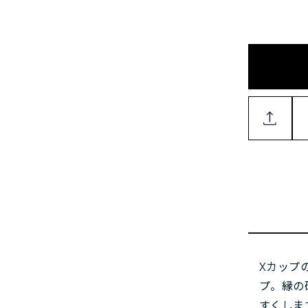
Xカップ
プ。縁の
すくしま