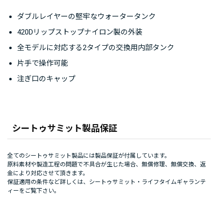
ダブルレイヤーの堅牢なウォータータンク
420Dリップストップナイロン製の外装
全モデルに対応する2タイプの交換用内部タンク
片手で操作可能
注ぎ口のキャップ
シートゥサミット製品保証
全てのシートゥサミット製品には製品保証が付属しています。
原料素材や製造工程の問題で不具合が生じた場合、無償修理、無償交換、返
金により対応させて頂きます。
保証適用の条件など詳しくは、
シートゥサミット・ライフタイムギャランテ
ィー
をご覧下さい。