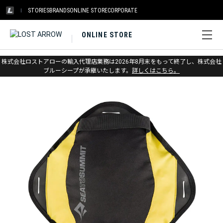
STORIES
BRANDS
ONLINE STORE
CORPORATE
ONLINE STORE
ホーム
>
アウトレット
>
その他ギア
株式会社ロストアローの輸入代理店業務は2026年8月末をもって終了し、株式会社
ブルーシープが承継いたします。
詳しくはこちら。