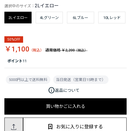
2Lイエロー
選択中のサイズ：
2Lイエロー
4Lグリーン
6Lブルー
10Lレッド
50%OFF
￥1,100
通常価格 ￥2,200
ポイント
11
5000円以上で送料無料
当日発送（営業日15時まで）
info
返品について
買い物かごに入れる
お気に入りに登録する