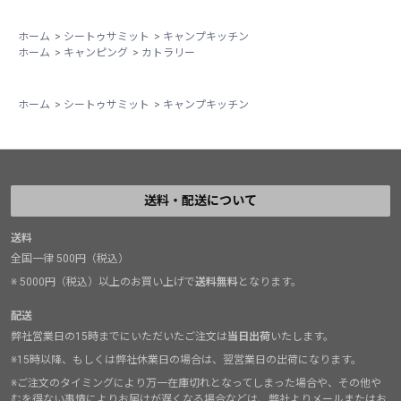
ホーム
>
シートゥサミット
>
キャンプキッチン
ホーム
>
キャンピング
>
カトラリー
ホーム
>
シートゥサミット
>
キャンプキッチン
送料・配送について
送料
全国一律 500円（税込）
※ 5000円（税込）以上のお買い上げで
送料無料
となります。
配送
弊社営業日の15時までにいただいたご注文は
当日出荷
いたします。
※15時以降、もしくは弊社休業日の場合は、翌営業日の出荷になります。
※ご注文のタイミングにより万一在庫切れとなってしまった場合や、その他や
むを得ない事情によりお届けが遅くなる場合などは、弊社よりメールまたはお