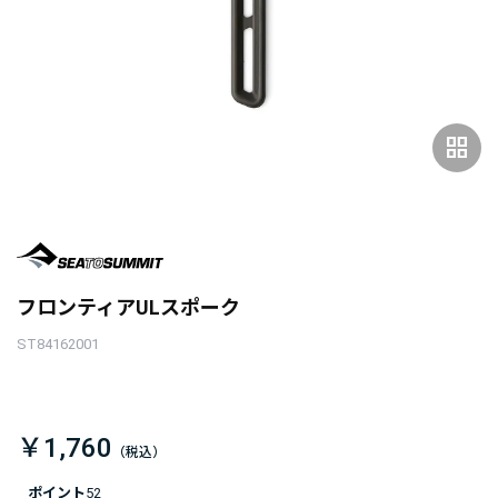
grid_view
フロンティアULスポーク
ST84162001
￥1,760
ポイント
52