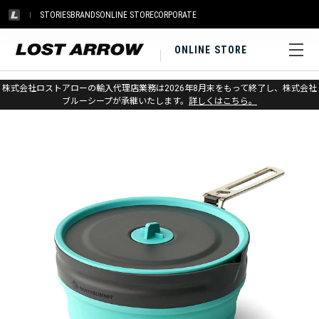
STORIES
BRANDS
ONLINE STORE
CORPORATE
ONLINE STORE
ホーム
>
シートゥサミット
>
キャンプキッチン
株式会社ロストアローの輸入代理店業務は2026年8月末をもって終了し、株式会社
ブルーシープが承継いたします。
詳しくはこちら。