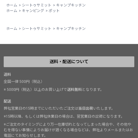
ホーム
>
シートゥサミット
>
キャンプキッチン
ホーム
>
キャンピング
>
ポット
ホーム
>
シートゥサミット
>
キャンプキッチン
送料・配送について
送料
全国一律 500円（税込）
※ 5000円（税込）以上のお買い上げで
送料無料
となります。
配送
弊社営業日の15時までにいただいたご注文は
当日出荷
いたします。
※15時以降、もしくは弊社休業日の場合は、翌営業日の出荷になります。
※ご注文のタイミングにより万一在庫切れとなってしまった場合や、その他や
むを得ない事情によりお届けが遅くなる場合などは、弊社よりメールまたはお
電話にてお知らせします。