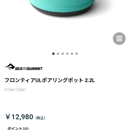
grid_view
フロンティアULポアリングポット 2.2L
ST84172001
￥12,980
ポイント
389