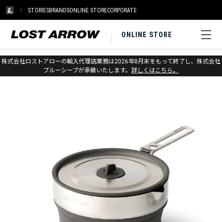
STORIES
BRANDS
ONLINE STORE
CORPORATE
ONLINE STORE
ホーム
>
シートゥサミット
>
キャンプキッチン
株式会社ロストアローの輸入代理店業務は2026年8月末をもって終了し、株式会社
ブルーシープが承継いたします。
詳しくはこちら。