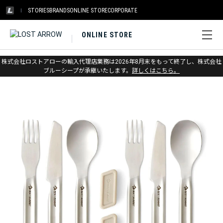
STORIES
BRANDS
ONLINE STORE
CORPORATE
ONLINE STORE
ホーム
>
シートゥサミット
>
キャンプキッチン
株式会社ロストアローの輸入代理店業務は2026年8月末をもって終了し、株式会社
ブルーシープが承継いたします。
詳しくはこちら。