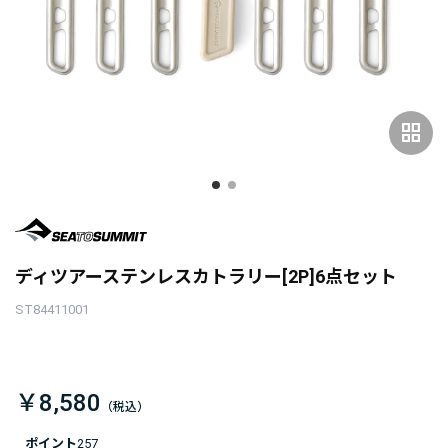
grid_view
ディツアーステンレスカトラリー[2P]6点セット
ST84411001
￥8,580
ポイント
257