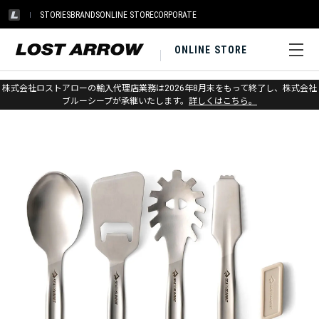
STORIES
BRANDS
ONLINE STORE
CORPORATE
ONLINE STORE
ホーム
>
シートゥサミット
>
キャンプキッチン
株式会社ロストアローの輸入代理店業務は2026年8月末をもって終了し、株式会社
ブルーシープが承継いたします。
詳しくはこちら。