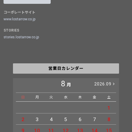
コーポレートサイト
www.lostarrow.co.jp
STORIES
stories.lostarrow.co.jp
営業日カレンダー
8
2026.09
月
日
月
火
水
木
金
土
日
1
2
3
4
5
6
7
8
6
9
10
11
12
13
14
15
13