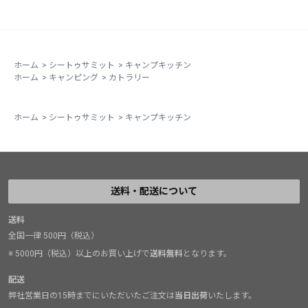
ホーム
>
シートゥサミット
>
キャンプキッチン
ホーム
>
キャンピング
>
カトラリー
ホーム
>
シートゥサミット
>
キャンプキッチン
送料・配送について
送料
全国一律 500円（税込）
※ 5000円（税込）以上のお買い上げで
送料無料
となります。
配送
弊社営業日の15時までにいただいたご注文は
当日出荷
いたします。