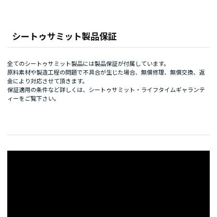
シートゥサミット製品保証
全てのシートゥサミット製品には製品保証が付属しています。
原料素材や製造工程の問題で不具合が生じた場合、無償修理、無償交換、返
金により対応させて頂きます。
保証適用の条件など詳しくは、
シートゥサミット・ライフタイムギャランテ
ィー
をご覧下さい。