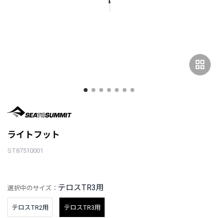
grid_view
ライトフット
ST87510001
テロスTR3用
選択中のサイズ：
テロスTR2用
テロスTR3用