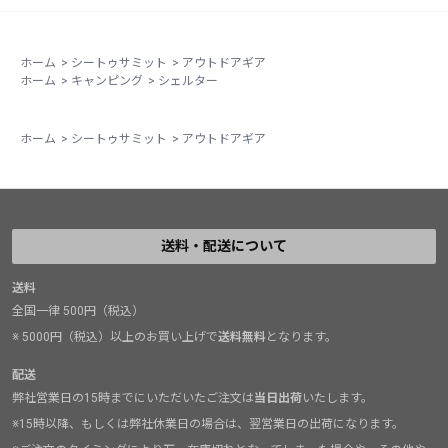
ホーム
>
シートゥサミット
>
アウトドアギア
ホーム
>
キャンピング
>
シェルター
ホーム
>
シートゥサミット
>
アウトドアギア
送料・配送について
送料
全国一律 500円（税込）
※ 5000円（税込）以上のお買い上げで
送料無料
となります。
配送
弊社営業日の15時までにいただいたご注文は
当日出荷
いたします。
※15時以降、もしくは弊社休業日の場合は、翌営業日の出荷になります。