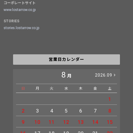
コーポレートサイト
www.lostarrow.co.jp
STORIES
stories.lostarrow.co.jp
営業日カレンダー
8
2026.09
月
日
月
火
水
木
金
土
日
1
2
3
4
5
6
7
8
6
9
10
11
12
13
14
15
13