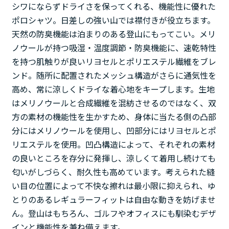
シワにならずドライさを保ってくれる、機能性に優れた
ポロシャツ。日差しの強い山では襟付きが役立ちます。
天然の防臭機能は泊まりのある登山にもってこい。メリ
ノウールが持つ吸湿・温度調節・防臭機能に、速乾特性
を持つ肌触りが良いリヨセルとポリエステル繊維をブレ
ンド。随所に配置されたメッシュ構造がさらに通気性を
高め、常に涼しくドライな着心地をキープします。生地
はメリノウールと合成繊維を混紡させるのではなく、双
方の素材の機能性を生かすため、身体に当たる側の凸部
分にはメリノウールを使用し、凹部分にはリヨセルとポ
リエステルを使用。凹凸構造によって、それぞれの素材
の良いところを存分に発揮し、涼しくて着用し続けても
匂いがしづらく、耐久性も高めています。考えられた縫
い目の位置によって不快な擦れは最小限に抑えられ、ゆ
とりのあるレギュラーフィットは自由な動きを妨げませ
ん。登山はもちろん、ゴルフやオフィスにも馴染むデザ
インと機能性を兼ね備えます。