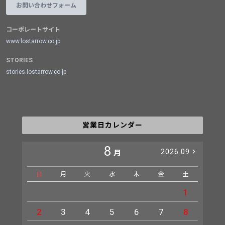
お問い合わせフォーム
コーポレートサイト
www.lostarrow.co.jp
STORIES
stories.lostarrow.co.jp
営業日カレンダー
8
2026.09
月
日
月
火
水
木
金
土
日
1
2
3
4
5
6
7
8
6