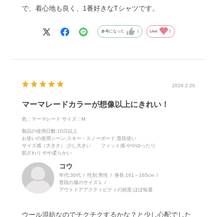
で、着心地も良く、1番好きなTシャツです。
参考になった
1
Like!
0
2026.2.20
マーマレードカラーが想像以上にきれい！
色：マーマレード
サイズ：M
製品の使用日数
:10日以上
お使いの使用シーン
:スキー・スノーボード,普段使い
サイズ感（大きさ）
:少し大きい
フィット感
:ややゆったり
肌ざわり
:やや柔らかい
コウ
年代:
30代
性別:
男性
身長:
161～165cm
普段の服のサイズ:
L
アウトドアアクティビティの頻度:
ほぼ毎週
ウール混紡なのでチクチクするかな？と少し心配でした