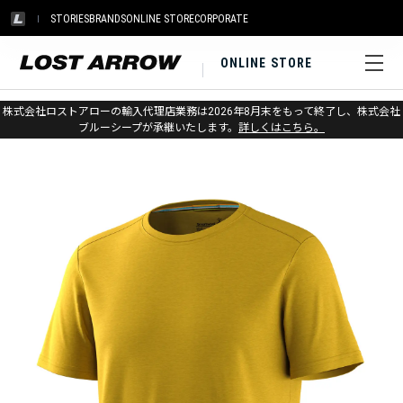
STORIES
BRANDS
ONLINE STORE
CORPORATE
ONLINE STORE
ホーム
>
スマートウール
>
アパレル
>
アクティブ
株式会社ロストアローの輸入代理店業務は2026年8月末をもって終了し、株式会社
ブルーシープが承継いたします。
詳しくはこちら。