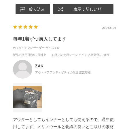
絞り込み
表示：新しい順
2026.6.26
毎年1着ずつ購入してます
色：ライトグレーヘザー
サイズ：S
製品の使用日数
:10日以上
お使いの使用シーン
:キャンプ,普段使い,旅行
ZAK
アウトドアアクティビティの頻度:
ほぼ毎週
アウターとしてもインナーとしても使えるので、通年使
用してます。メリノウールと化繊の良いとこ取りの素材