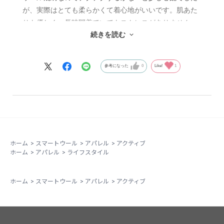
が、実際はとても柔らかくて着心地がいいです。肌あた
りも優しく、長時間着ていてもストレスがありません。
続きを読む
汗をかいても乾きが早いので、日常使いはもちろんアウ
トドアやアクティブなシーンにもぴったりだと思いま
す。発色もとてもきれいで、マーマレードカラーが写真
参考になった
0
Like!
1
通り鮮やか。コーデのアクセントになります。
Mサイズを購入しましたが、ややゆったりめの作りに感
じました。リラックスして着たい方にはちょうどいいサ
イズ感だと思います。
総合的にとても満足しています。色違いも検討中です！
ホーム
>
スマートウール
>
アパレル
>
アクティブ
ホーム
>
アパレル
>
ライフスタイル
ホーム
>
スマートウール
>
アパレル
>
アクティブ