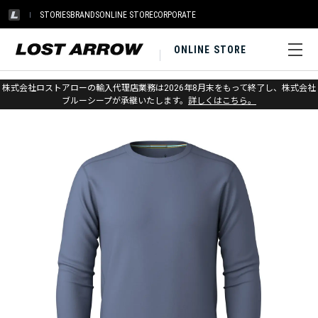
STORIES
BRANDS
ONLINE STORE
CORPORATE
ONLINE STORE
ホーム
>
スマートウール
>
アパレル
>
ベースレイヤー
株式会社ロストアローの輸入代理店業務は2026年8月末をもって終了し、株式会社
ブルーシープが承継いたします。
詳しくはこちら。