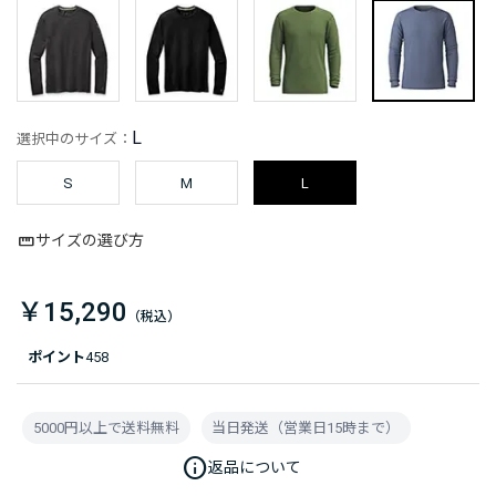
L
選択中のサイズ：
S
M
L
サイズの選び方
￥15,290
ポイント
458
5000円以上で送料無料
当日発送（営業日15時まで）
info
返品について