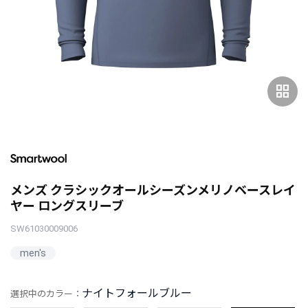
grid_view
メンズ クラシックオールシーズンメリノベースレイ
ヤー ロングスリーブ
SW61030009006
men's
ナイトフォールブルー
選択中のカラー：