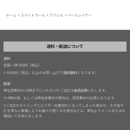
ホーム
>
スマートウール
>
アパレル
>
ベースレイヤー
送料・配送について
送料
全国一律 500円（税込）
※ 5000円（税込）以上のお買い上げで
送料無料
となります。
配送
弊社営業日の15時までにいただいたご注文は
当日出荷
いたします。
※15時以降、もしくは弊社休業日の場合は、翌営業日の出荷になります。
※ご注文のタイミングにより万一在庫切れとなってしまった場合や、その他や
むを得ない事情によりお届けが遅くなる場合などは、弊社よりメールまたはお
電話にてお知らせします。