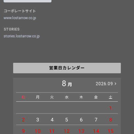
コーポレートサイト
www.lostarrow.co.jp
STORIES
stories.lostarrow.co.jp
営業日カレンダー
8
2026.09
月
日
月
火
水
木
金
土
日
1
2
3
4
5
6
7
8
6
9
10
11
12
13
14
15
13