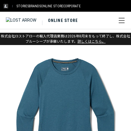
STORIES
BRANDS
ONLINE STORE
CORPORATE
ONLINE STORE
ホーム
>
スマートウール
>
アパレル
>
ベースレイヤー
株式会社ロストアローの輸入代理店業務は2026年8月末をもって終了し、株式会社
ブルーシープが承継いたします。
詳しくはこちら。