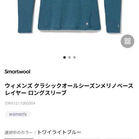
grid_view
ウィメンズ クラシックオールシーズンメリノベース
レイヤー ロングスリーブ
SW61211002004
women's
トワイライトブルー
選択中のカラー：