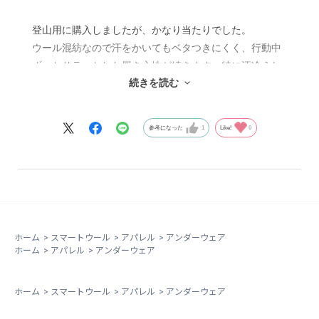
登山用に購入しましたが、かなり当たりでした。
ウール混紡なので汗をかいてもベタつきにくく、行動中
ずっとサラッとした履き心地が続きます。特に汗冷えし
続きを読む
にくいのがありがたいポイント。
生地は柔らかくてストレッチも効いているので動きやす
く、長時間歩いてもストレスなし。乾きも早いので連泊
参考になった
1
Like!
0
の山行でも使いやすいです。
発色もきれいなマーマレードカラーで、気分も上がりま
す。
サイズはMでややゆとりありですが、締め付けが苦手な
自分にはちょうどよかったです。
アウトドア用途はもちろん、普段使いにもおすすめでき
ホーム
>
スマートウール
>
アパレル
>
アンダーウェア
る一枚です。
ホーム
>
アパレル
>
アンダーウェア
ホーム
>
スマートウール
>
アパレル
>
アンダーウェア