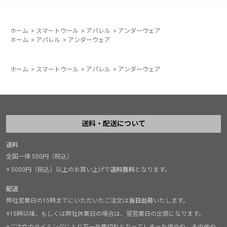
ホーム
>
スマートウール
>
アパレル
>
アンダーウェア
ホーム
>
アパレル
>
アンダーウェア
ホーム
>
スマートウール
>
アパレル
>
アンダーウェア
送料・配送について
送料
全国一律 500円（税込）
※ 5000円（税込）以上のお買い上げで
送料無料
となります。
配送
弊社営業日の15時までにいただいたご注文は
当日出荷
いたします。
※15時以降、もしくは弊社休業日の場合は、翌営業日の出荷になります。
※ご注文のタイミングにより万一在庫切れとなってしまった場合や、その他や