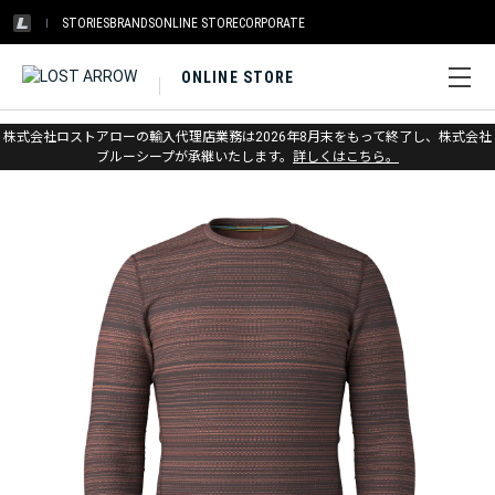
STORIES
BRANDS
ONLINE STORE
CORPORATE
ONLINE STORE
ホーム
>
スマートウール
>
アパレル
>
アンダーウェア
株式会社ロストアローの輸入代理店業務は2026年8月末をもって終了し、株式会社
ブルーシープが承継いたします。
詳しくはこちら。