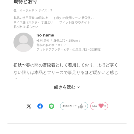
期待どおり
色：オータムサン
サイズ：S
製品の使用日数
:10日以上
お使いの使用シーン
:普段使い
サイズ感（大きさ）
:丁度よい
フィット感
:ややタイト
肌ざわり
:柔らかい
no name
性別:
男性
身長:
176～180cm
普段の服のサイズ:
L
アウトドアアクティビティの頻度:
月2～3回程度
初秋〜春の間の普段着として着用しており、よほど寒く
ない限りは本品とフリースで事足りるほど暖かいと感じ
ています。
続きを読む
身長179cm、体重63kg、痩せ型でSサイズがジャストフ
ィットです(以前購入したMサイズでは腕、胴回りともル
ーズフィットだったため1ランク下げました)。
参考になった
0
Like!
0
着丈もお尻の半分くらい隠れ、袖は前に手を伸ばしたと
きに手首まであるため、腰まわりや手首付近が冷えるこ
ともないです。