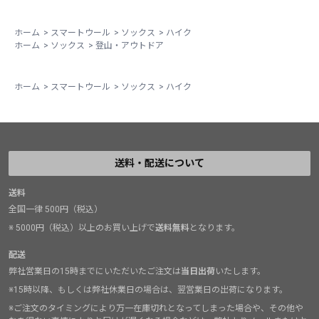
ホーム
>
スマートウール
>
ソックス
>
ハイク
ホーム
>
ソックス
>
登山・アウトドア
ホーム
>
スマートウール
>
ソックス
>
ハイク
送料・配送について
送料
全国一律 500円（税込）
※ 5000円（税込）以上のお買い上げで
送料無料
となります。
配送
弊社営業日の15時までにいただいたご注文は
当日出荷
いたします。
※15時以降、もしくは弊社休業日の場合は、翌営業日の出荷になります。
※ご注文のタイミングにより万一在庫切れとなってしまった場合や、その他や