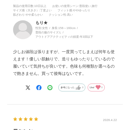
製品の使用日数
:10日以上
お使いの使用シーン
:普段使い,旅行
サイズ感（大きさ）
:丁度よい
フィット感
:ややゆったり
肌ざわり
:やや柔らかい
クッション性
:高い
もり★
性別:
女性
身長:
156～160cm
普段の服のサイズ:
L
アウトドアアクティビティの頻度:
年3回以下
少しお値段は張りますが、一度買ってしまえば何年も使
えます！優しい肌触りで、造りもゆったりしているので
履いていて気持ちが良いです。色味も何種類か選べるの
で飽きません。買って後悔はないです。
参考になった
0
Like!
0
2026.4.22