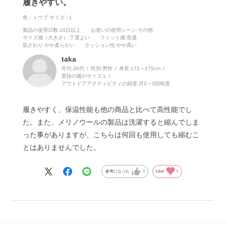
履きやすい。
色：トウプ
サイズ：L
製品の使用日数
:10日以上
お使いの使用シーン
:その他
サイズ感（大きさ）
:丁度よい
フィット感
:普通
肌ざわり
:やや柔らかい
クッション性
:やや高い
taka
年代:
30代
性別:
男性
身長:
171～175cm
普段の服のサイズ:
L
アウトドアアクティビティの頻度:
月2～3回程度
履きやすく、保温性能も他の商品と比べて高性能でし
た。また、メリノウールの製品は洗濯すると縮んでしま
った事がありますが、こちらは何回も使用しても縮むこ
とはありませんでした。
参考になった
0
Like!
0