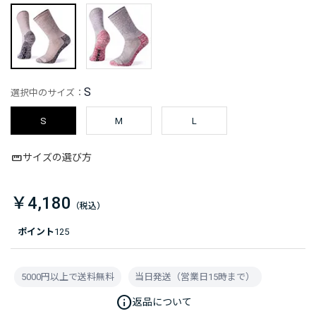
S
選択中のサイズ：
S
M
L
サイズの選び方
￥4,180
ポイント
125
5000円以上で送料無料
当日発送（営業日15時まで）
info
返品について