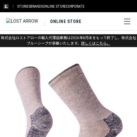
STORIES
BRANDS
ONLINE STORE
CORPORATE
ONLINE STORE
ホーム
>
スマートウール
>
ソックス
>
ハイク
株式会社ロストアローの輸入代理店業務は2026年8月末をもって終了し、株式会社
ブルーシープが承継いたします。
詳しくはこちら。