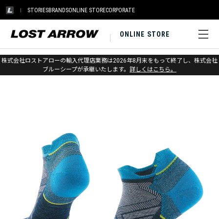
STORIES
BRANDS
ONLINE STORE
CORPORATE
ONLINE STORE
ホーム
>
アウトレット
>
ソックス
株式会社ロストアローの輸入代理店業務は2026年8月末をもって終了し、株式会社
ブルーシープが承継いたします。
詳しくはこちら。