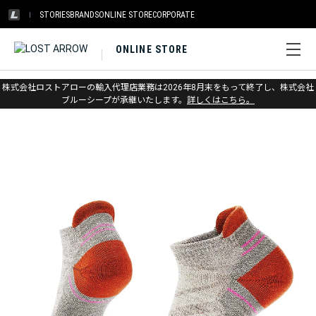
STORIES
BRANDS
ONLINE STORE
CORPORATE
ONLINE STORE
ホーム
>
アウトレット
>
ソックス
株式会社ロストアローの輸入代理店業務は2026年8月末をもって終了し、株式会社
ブルーシープが承継いたします。
詳しくはこちら。