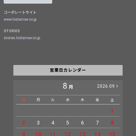
コーポレートサイト
www.lostarrow.co.jp
STORIES
stories.lostarrow.co.jp
営業日カレンダー
8
2026.09
月
日
月
火
水
木
金
土
日
1
2
3
4
5
6
7
8
6
9
10
11
12
13
14
15
13