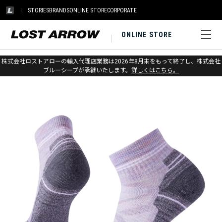
STORIES
BRANDS
ONLINE STORE
CORPORATE
ONLINE STORE
ホーム
>
スマートウール
>
ソックス
>
ハイク
株式会社ロストアローの輸入代理店業務は2026年8月末をもって終了し、株式会社
ブルーシープが承継いたします。
詳しくはこちら。