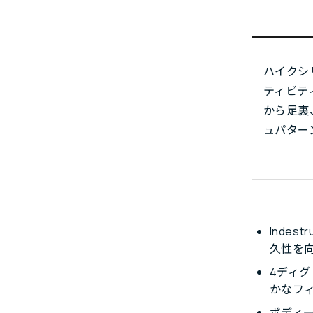
ハイクシ
ティビテ
から足裏
ュパター
Inde
久性を
4ディ
かなフ
ボディ