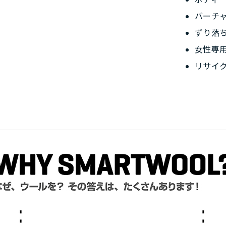
バーチ
ずり落
女性専
リサイ