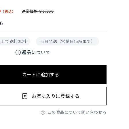
5
通常価格 ￥3,850
26
円以上で送料無料
当日発送（営業日15時まで）
info
返品について
カートに追加する
お気に入りに登録する
この商品について問い合わせる