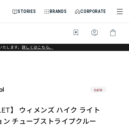
STORIES
BRANDS
CORPORATE
bookmark_star
identity_platform
shopping_bag
いたします。
詳しくはこちら。
sale
LET】 ウィメンズ ハイク ライト
ョン チューブストライプクルー