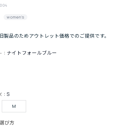
004
women's
旧製品のためアウトレット価格でのご提供です。
ナイトフォールブルー
ー：
S
ズ：
M
選び方