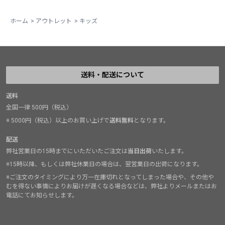
ホーム
>
アウトレット
>
キッズ
送料・配送について
送料
全国一律 500円（税込）
※ 5000円（税込）以上のお買い上げで
送料無料
となります。
配送
弊社営業日の15時までにいただいたご注文は
当日出荷
いたします。
※15時以降、もしくは弊社休業日の場合は、翌営業日の出荷になります。
※ご注文のタイミングにより万一在庫切れとなってしまった場合や、その他や
むを得ない事情によりお届けが遅くなる場合などは、弊社よりメールまたはお
電話にてお知らせします。