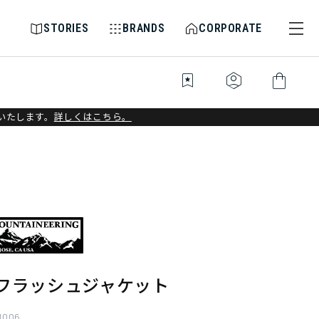
STORIES
BRANDS
CORPORATE
bookmark_star
identity_platform
shopping_bag
いたします。
詳しくはこちら。
 フラッシュジャケット
1006