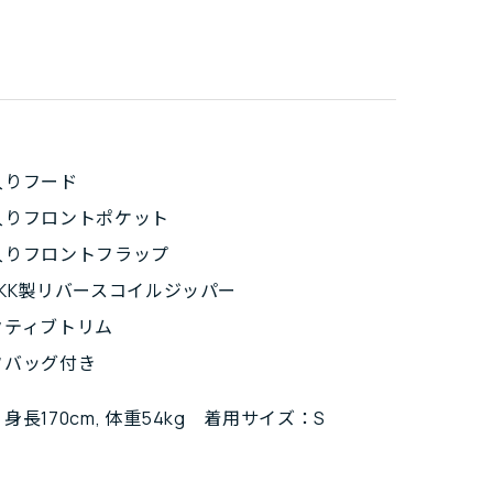
入りフード
入りフロントポケット
入りフロントフラップ
KK製リバースコイルジッパー
クティブトリム
フバッグ付き
身長170cm, 体重54kg 着用サイズ：S