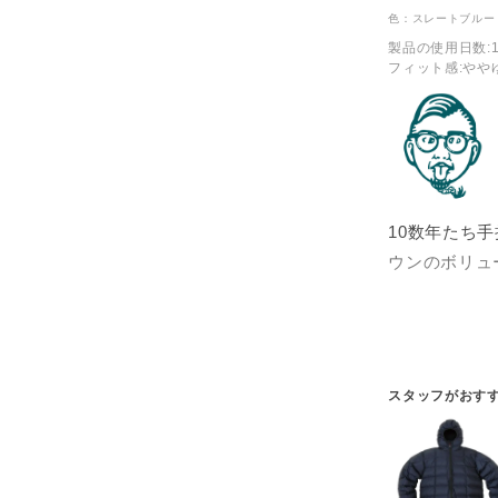
色：スレートブルー
製品の使用日数
:
フィット感
:やや
10数年たち
ウンのボリュ
それでも真冬
のように着て
このアイテム
スタッフがおす
えばウエスタ
が高いので肩
ドを被ってい