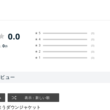
0.0
★
5
(0)
★
4
(0)
0
★
3
(0)
：
件
★
2
(0)
★
1
(0)
み
表示：新しい順
まうダウンジャケット