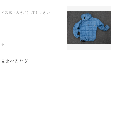
サイズ感（大きさ）
:少し大きい
。ま
と見比べるとダ
を伸ばし、毎日
ダウンの質とい
に対する膨らみ
残念だが、フー
リの冷えを感じ