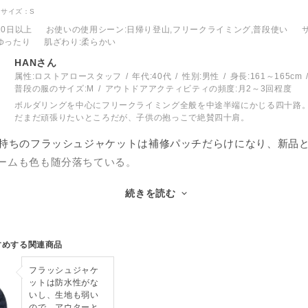
サイズ：S
10日以上
お使いの使用シーン
:日帰り登山,フリークライミング,普段使い
ゆったり
肌ざわり
:柔らかい
HANさん
属性:ロストアロースタッフ
年代:
40代
性別:
男性
身長:
161～165cm
普段の服のサイズ:
M
アウトドアアクティビティの頻度:
月2～3回程度
ボルダリングを中心にフリークライミング全般を中途半端にかじる四十路
だまだ頑張りたいところだが、子供の抱っこで絶賛四十肩。
手持ちのフラッシュジャケットは補修パッチだらけになり、新品
ームも色も随分落ちている。
はやはり軽く、暖かくゆるいシルエットのダウンについつい手
続きを読む
いる。
のいいところを2つ上げるなら、ダウンの質とフードの作りだ。
すめする関連商品
ンマウンテニアリングの名が上がるくらい界隈では有名。重量
フラッシュジャケ
すかしを食らう。フードがヘルメットの上からかぶれないのは
ットは防水性がな
てもいなくても縁のバンドが程よくフィットするので、首まわ
いし、生地も弱い
ので、アウターと