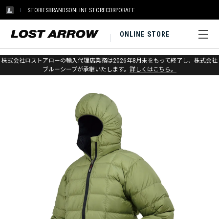
STORIES
BRANDS
ONLINE STORE
CORPORATE
ONLINE STORE
ホーム
>
アウトレット
>
アパレル メンズ
株式会社ロストアローの輸入代理店業務は2026年8月末をもって終了し、株式会社
ブルーシープが承継いたします。
詳しくはこちら。