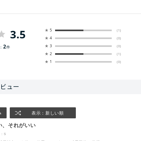
3.5
★
5
(1)
★
4
(0)
2
★
3
(0)
：
件
★
2
(1)
★
1
(0)
み
表示：新しい順
い、それがいい
：S