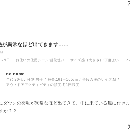
毛が異常なほど出てきます……
M
4～9日
お使いの使用シーン
:普段使い
サイズ感（大きさ）
:丁度よい
フ
no name
年代:
30代
性別:
男性
身長:
161～165cm
普段の服のサイズ:
M
アウトドアアクティビティの頻度:
月1回程度
にダウンの羽毛が異常なほど出てきて、中に来ている服に付き
ですか？？