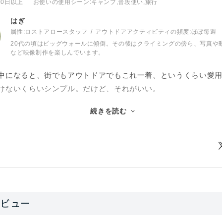
10日以上
お使いの使用シーン
:キャンプ,普段使い,旅行
はぎ
属性:ロストアロースタッフ
アウトドアアクティビティの頻度:
ほぼ毎週
20代の頃はビッグウォールに傾倒。その後はクライミングの傍ら、写真や
など映像制作を楽しんでいます。
中になると、街でもアウトドアでもこれ一着、というくらい愛
けないくらいシンプル。だけど、それがいい。
っくりするくらい軽く、ハイロフトのダウンがふわっと拡張し
続きを読む
感じがします。マイクロドットのリップストップは驚くほど薄
いい。欧米ブランドのジャケットでは珍しく袖丈はほどほどで
限り。気になる点はと言えばデリケートな生地なので、引っか
すると味が出てきます。またフードなしの仕様は好みが別れる
フード付きのフリースと合わせることが多いので、フードなし
て暖かく、飽きのこないシンプルさで、良いものを長く楽しみ
言えるでしょう。