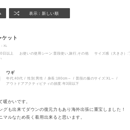
み
表示：新しい順
ャケット
：XL
10日以上
お使いの使用シーン
:普段使い,旅行,その他
サイズ感（大きさ）
い
ワギ
年代:
40代
性別:
男性
身長:
180cm～
普段の服のサイズ:
XL～
アウトドアアクティビティの頻度:
年3回以下
て暖かいです。
ングも出来てダウンの復元力もあり海外出張に重宝しました！
ニマルなため長く着用出来ると思います。