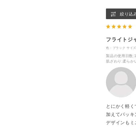
絞り込
フライトジ
色：ブラック
サイズ
製品の使用日数
:
肌ざわり
:柔らか
とにかく軽く
加えてパッキ
デザインもミ