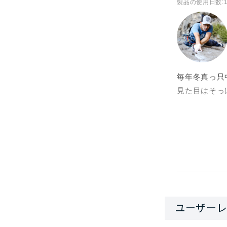
製品の使用日数
:
毎年冬真っ只
見た目はそっ
袖を通すとび
くってくれる
た感触が心地
しには嬉しい
パッチで修繕
う。わたしは
す。
とにかく軽く
たりの一着と