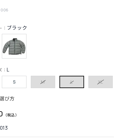
1006
ブラック
ー：
L
ズ：
S
M
L
XL
選び方
0
013