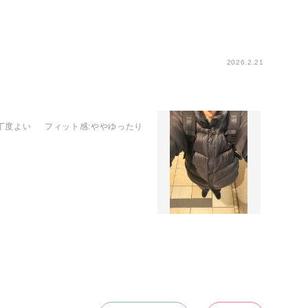
2026.2.21
:丁度よい
フィット感
:ややゆったり