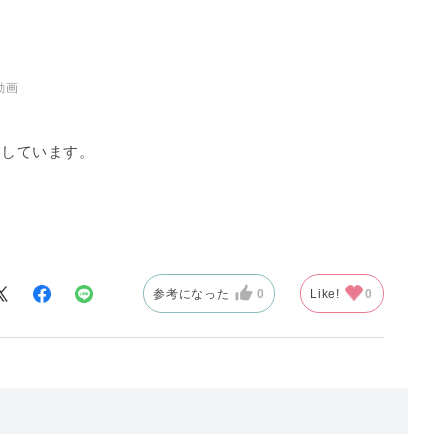
動画
用しています。
て暖かい膜をつ
く、しっとりし
、腕が短いわた
けにはご注意。
参考になった
0
Like!
0
ところでしょ
の方が好みで
たい方にはぴっ