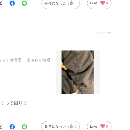
参考になった
0
Like!
0
2026.2.20
ィット感
:普通
肌ざわり
:普通
まくって困りま
参考になった
0
Like!
0