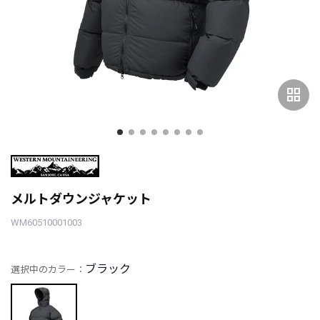
grid_view
メルトダウンジャケット
WM60510001003
ブラック
選択中のカラー：