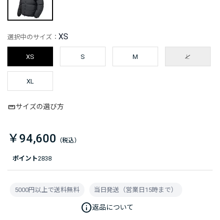
XS
選択中のサイズ：
XS
S
M
L
XL
サイズの選び方
￥94,600
ポイント
2838
5000円以上で送料無料
当日発送（営業日15時まで）
info
返品について