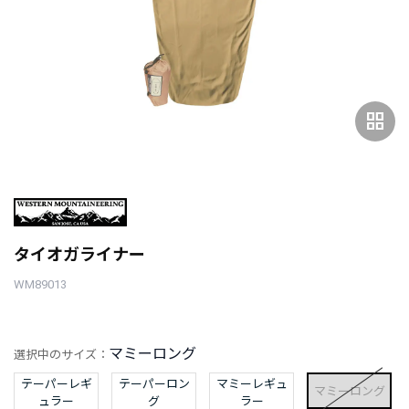
grid_view
タイオガライナー
WM89013
マミーロング
選択中のサイズ：
テーパーレギ
テーパーロン
マミーレギュ
マミーロング
ュラー
グ
ラー