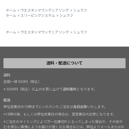
ホーム
>
ウエスタンマウンテニアリング
>
シュラフ
ホーム
>
スリーピングシステム
>
シュラフ
ホーム
>
ウエスタンマウンテニアリング
>
シュラフ
送料・配送について
送料
全国一律 500円（税込）
※ 5000円（税込）以上のお買い上げで
送料無料
となります。
配送
弊社営業日の15時までにいただいたご注文は
当日出荷
いたします。
※15時以降、もしくは弊社休業日の場合は、翌営業日の出荷になります。
※ご注文のタイミングにより万一在庫切れとなってしまった場合や、その他や
むを得ない事情によりお届けが遅くなる場合などは、弊社よりメールまたはお