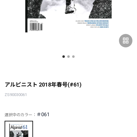
grid_view
アルピニスト 2018年春号(#61)
ZS90030061
＃061
選択中のカラー：