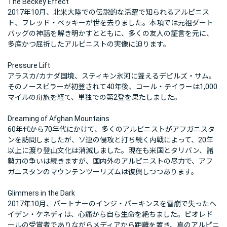
The Beckey Effect
2017年10月、北米大陸での伝説的な活躍で知られるアルピニス
ト、フレッド・ベッキーが世を去りました。本項では元祖ダート
バッグの神話を解き明かすとともに、多くの友人の証言を元に、
多産かつ屈折したアルピニストの実像に迫ります。
Pressure Lift
アラスカ/カナダ国境、スティキン氷河に聳えるデビルズ・サム。
そのノースピラーが初登されて40年後、コール・テイラーは1,000
マイルの舟旅を経て、単独での第2登を果たしました。
Dreaming of Afghan Mountains
60年代から70年代にかけて、多くのアルピニストがアフガニスタ
ンを訪問しましたが、ソ連の侵攻と打ち続く内戦によって、20年
以上に渡り登山文化は消滅しました。現在も米国とタリバン、諸
勢力の争いは続きますが、国内外のアルピニストの尽力で、アフ
ガニスタンのマウンテンツーリズムは復興しつつあります。
Glimmers in the Dark
2017年10月、パートナーのインジ・パーキンスを雪崩で失ったヘ
イデン・ケネディは、心痛から自ら生命を絶ちました。ピオレド
ールの受賞者でありながらメディアから距離を置き、真のアルピニ