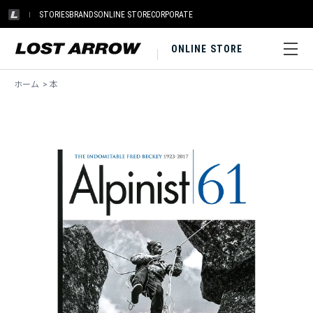
STORIES
BRANDS
ONLINE STORE
CORPORATE
ONLINE STORE
ホーム
>
本