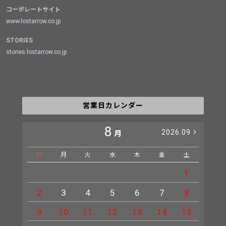
コーポレートサイト
www.lostarrow.co.jp
STORIES
stories.lostarrow.co.jp
営業日カレンダー
8
2026.09
月
日
月
火
水
木
金
土
日
1
2
3
4
5
6
7
8
6
9
10
11
12
13
14
15
13