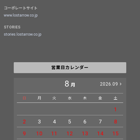
コーポレートサイト
www.lostarrow.co.jp
STORIES
stories.lostarrow.co.jp
営業日カレンダー
8
2026.09
月
日
月
火
水
木
金
土
日
1
2
3
4
5
6
7
8
6
9
10
11
12
13
14
15
13