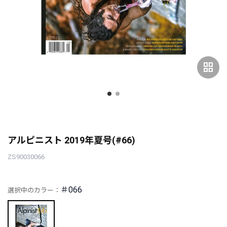
grid_view
アルピニスト 2019年夏号(#66)
ZS90030066
＃066
選択中のカラー：