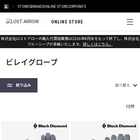
STORIES
BRANDS
ONLINE STORE
CORPORATE
ONLINE STORE
株式会社ロストアローの輸入代理店業務は2026年8月末をもって終了し、株式会社
ホーム
>
クライミング
>
ビレイグローブ
ブルーシープが承継いたします。
詳しくはこちら。
ビレイグローブ
絞り込み
並べ替え
10
件