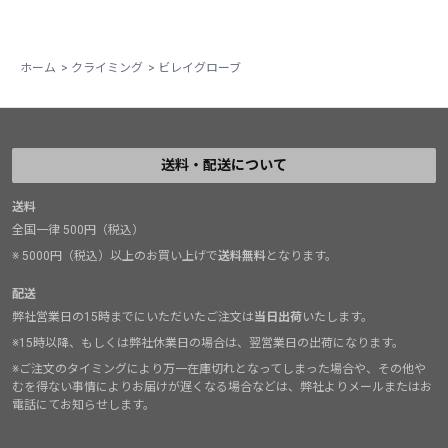
ホーム
>
クライミング
>
ビレイグローブ
送料・配送について
送料
全国一律 500円（税込）
※ 5000円（税込）以上のお買い上げで
送料無料
となります。
配送
弊社営業日の15時までにいただいたご注文は
当日出荷
いたします。
※15時以降、もしくは弊社休業日の場合は、翌営業日の出荷になります。
※ご注文のタイミングにより万一在庫切れとなってしまった場合や、その他や
むを得ない事情によりお届けが遅くなる場合などは、弊社よりメールまたはお
電話にてお知らせします。