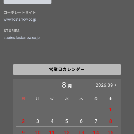
コーポレートサイト
www.lostarrow.co.jp
STORIES
stories.lostarrow.co.jp
営業日カレンダー
8
2026.09
月
日
月
火
水
木
金
土
日
1
2
3
4
5
6
7
8
6
9
10
11
12
13
14
15
13