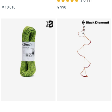
5.0
（1）
￥10,010
￥990