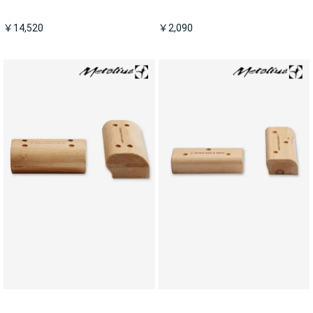
￥14,520
￥2,090