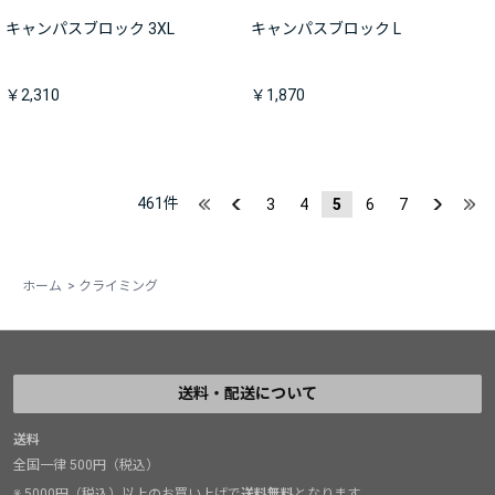
キャンパスブロック 3XL
キャンパスブロック L
￥2,310
￥1,870
461
件
3
4
5
6
7
ホーム
>
クライミング
送料・配送について
送料
全国一律 500円（税込）
※ 5000円（税込）以上のお買い上げで
送料無料
となります。