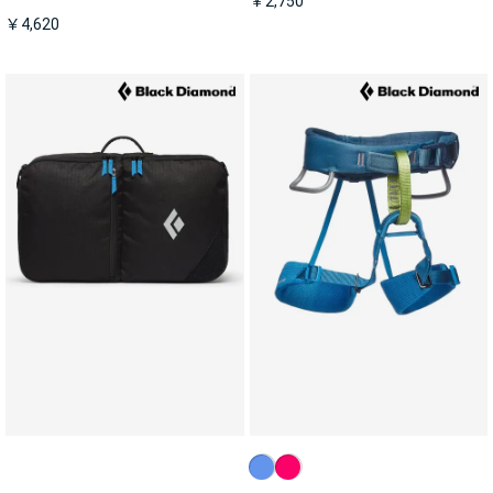
￥2,750
￥4,620