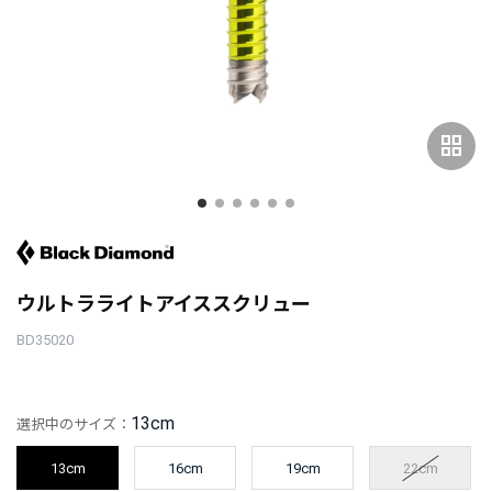
grid_view
ウルトラライトアイススクリュー
BD35020
13cm
選択中のサイズ：
13cm
16cm
19cm
22cm