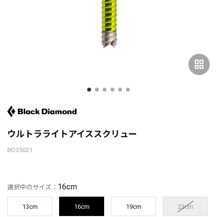
grid_view
ウルトラライトアイススクリュー
BD35021
16cm
選択中のサイズ：
13cm
16cm
19cm
22cm