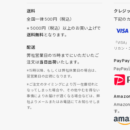
送料
クレジ
全国一律 500円（税込）
下記の
※ 5000円（税込）以上のお買い上げで
送料無料
となります。
「VISA
配送
リカン・
弊社営業日の15時までにいただいたご
PayPay
注文は
当日出荷
いたします。
PayP
※15時以降、もしくは弊社休業日の場合は、
翌営業日の出荷になります。
※ご注文のタイミングにより万一在庫切れと
なってしまった場合や、その他やむを得ない
Amazon
事情によりお届けが遅くなる場合などは、弊
社よりメールまたはお電話にてお知らせしま
Amaz
す。
す。