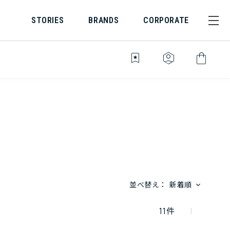
STORIES
BRANDS
CORPORATE
bookmark_star
identity_platform
shopping_bag
並べ替え：
新着順
11
件