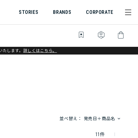
STORIES
BRANDS
CORPORATE
bookmark_star
identity_platform
shopping_bag
いたします。
詳しくはこちら。
並べ替え：
発売日＋商品名
11
件