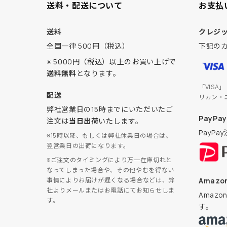
送料・配送について
お支払
送料
クレジ
全国一律 500円（税込）
下記の
※ 5000円（税込）以上のお買い上げで
送料無料
となります。
「VISA
配送
リカン・
弊社営業日の15時までにいただいたご
PayPay
注文は
当日出荷
いたします。
PayP
※15時以降、もしくは弊社休業日の場合は、
翌営業日の出荷になります。
※ご注文のタイミングにより万一在庫切れと
なってしまった場合や、その他やむを得ない
Amazon
事情によりお届けが遅くなる場合などは、弊
社よりメールまたはお電話にてお知らせしま
Amaz
す。
す。