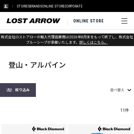
STORIES
BRANDS
ONLINE STORE
CORPORATE
ONLINE STORE
株式会社ロストアローの輸入代理店業務は2026年8月末をもって終了し、株式会社
ホーム
>
ブラックダイヤモンド
>
バックパック & バッグ
ブルーシープが承継いたします。
詳しくはこちら。
>
登山・アルパイン
登山・アルパイン
絞り込み
並べ替え
11
件