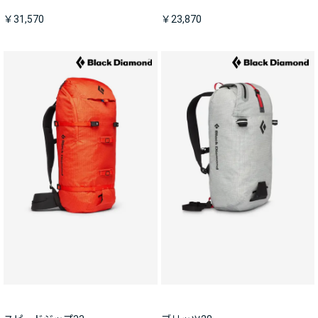
￥31,570
￥23,870