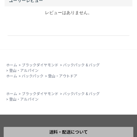
も登攀系には相性良さげ。
レビューはありません。
■驚き
使い続けて感じたことは、ハイキング/トレッキングパッ
クであるにもかかわらず、登攀系に求められる要素を回
収している。
パックについてもクライミングパックを原点としている
ブランドカルチャーを感じさせられた。
ホーム
>
ブラックダイヤモンド
>
バックパック & バッグ
>
登山・アルパイン
動きやすさは、行動範囲を広げる。
ホーム
>
バックパック
>
登山・アウトドア
シンプルであることは、用途の可能性を広げる。
ホーム
>
ブラックダイヤモンド
>
バックパック & バッグ
■反省
>
登山・アルパイン
重いクライミングギアが詰まったザックをどかっと地面
に置く悪癖の報いか、ほぼ1年くらい週末クライミング
に使い続けたところ、背面フレームの先端が突き出てし
まった。
送料・配送について
どんな道具でもそうだが、用途を超えた使い方をすれば