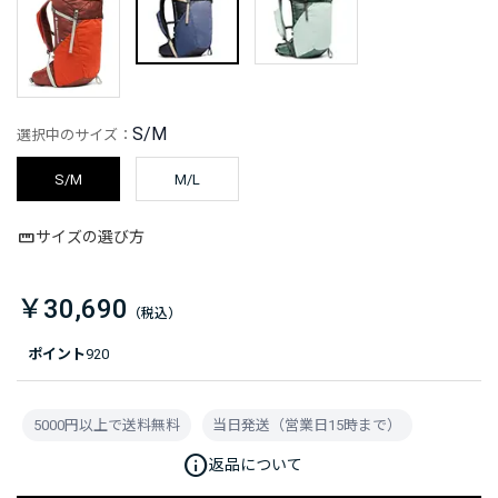
S/M
選択中のサイズ：
S/M
M/L
サイズの選び方
￥30,690
ポイント
920
5000円以上で送料無料
当日発送（営業日15時まで）
info
返品について