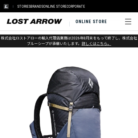
STORIES
BRANDS
ONLINE STORE
CORPORATE
ONLINE STORE
ホーム
>
ブラックダイヤモンド
>
バックパック & バッグ
株式会社ロストアローの輸入代理店業務は2026年8月末をもって終了し、株式会社
>
登山・アルパイン
ブルーシープが承継いたします。
詳しくはこちら。