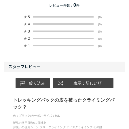
0
レビュー件数：
件
★
5
(0)
★
4
(0)
★
3
(0)
★
2
(0)
★
1
(0)
絞り込み
表示：新しい順
トレッキングパックの皮を被ったクライミングパ
ック？
色：ブラック/カーボン
サイズ：M/L
製品の使用日数
:10日以上
お使いの使用シーン
:フリークライミング,アイスクライミング,その他