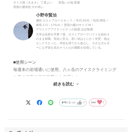
サイズ感（大きさ）
:丁度よい
背負い心地
:普通
背面の通気性
:やや高い
小野寺賢治
属性:ロストアロースタッフ
年代:
50代
性別:
男性
身長:
171～175cm
普段の服のサイズ:
M
アウトドアアクティビティの頻度:
ほぼ毎週
大学山岳部を卒業？後、ロストアローでバイトを始めそ
のまま就職、現在に至る。若い頃はとにかく冬壁、他は
エンクラだった。伴侶を得てから改心し、小さなボルダ
ーにも宇宙を見出そうと心の開眼を目指している。
■使用シーン
毎週末の岩場通いに使用。八ヶ岳のアイスクライミング
や夏の穂高の岩稜登攀にも使用した。
続きを読む
■所感
細身のパック本体はガチャ類の入れにくさはあるもの
参考になった
3
Like!
3
の、荷重バランスがよく上半身の動きも妨げない。
シンプルな背面構造だが絶妙にカーブしたパネルの裁断
が体にしっかりフィットする。
近年のトレンドの薄く幅広いベスト型ショルダーベルト