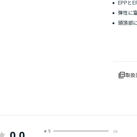
EPPと
弾性に富
頭頂部に
picture_as_pdf
取扱
0.0
★
5
(0)