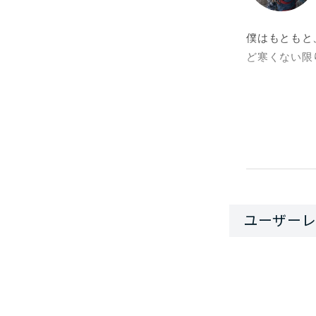
僕はもともと
ど寒くない限
ただし、ヘル
を守りたい場
実際はなんて
学生の頃、マ
クライマーた
気に感化され
クライミング
妨げないこと
軽さの点で言
くなり、現在