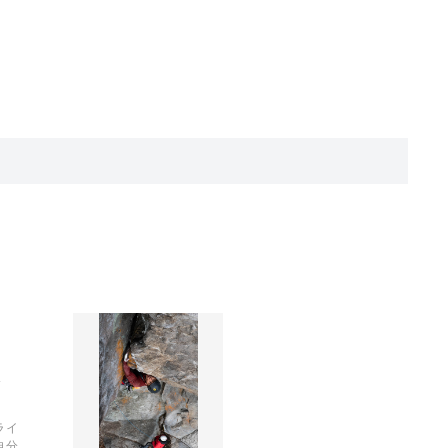
ライ
自分