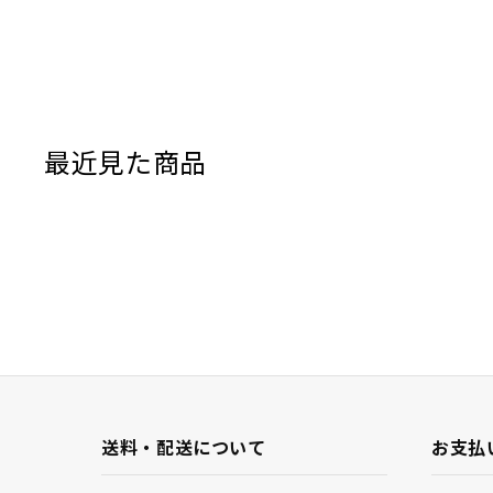
フォームの素
ている。ただ
そして登りを
インが工夫さ
が張っている
最近見た商品
（場合によっ
ワイドなので
しも少ないた
ングでも問題
上記のような
いう関連付け
ストラップを
に望む侍の鉢
プを握るもの
送料・配送について
お支払
それが僕にと