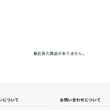
材や頭頂部に内蔵されたシートなどにより、頭を保護する機能
肉抜きを大胆にしただけではないアップデートには、好感を覚
妨げないという点については、ベイパーは軽量でありながらス
れており、細かな調節によってフィット感が高くなっています
ので、ヘルメットの形によってはM/Lサイズでも窮屈に感じるこ
ては孫悟空のように締め付けられて頭が痛いことも）。が、ベ
、その心配もありません。それでいてヘッドランプ用のクリッ
め、視界がほとんど遮られず、着用感にさえ慣れてしまえばシ
最近見た商品がありません。
なくできます。
使用場面である以上、僕の中では「ヘルメットを被る＝リスク
ができています。ほぼ、条件反射的と言っていいでしょう。ヘ
締めれば、自然と気も引き締まる。武士が出陣のときに被った
巻きのように、危険を排除せずむしろ受け入れて挑戦するとき
。
いについて
お問い合わせについて
ってのヘルメットです。