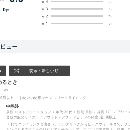
★
4
(0)
0
★
3
(0)
：
件
★
2
(0)
★
1
(0)
み
表示：新しい順
めるとき
：M/L
10日以上
お使いの使用シーン
:フリークライミング
中嶋渉
属性:ロストアロースタッフ
年代:
30代
性別:
男性
身長:
171～175cm
普段の服のサイズ:
L
アウトドアアクティビティの頻度:
週1回以上
10代でクライミングと出会う。ボルダリングからビッグウォールまで、ク
ミングと名の付くものはなんでも手を出して、気づけば20年以上。結果、