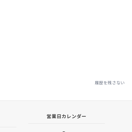
はむしろ向上し
えます。
トラップのデザ
。僕は頭のハチ
とが多いです
イパーは作りが
プなどの張り出
ビアなクライミ
履歴を残さない
を許容する」と
ルメットを被り
兜や果たしあい
、そのストラッ
営業日カレンダー