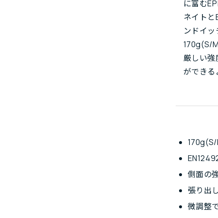
に富むE
ネイトと
ンドイッ
170g(
厳しい強
ができる
170g
EN124
側面の
張り出
微調整