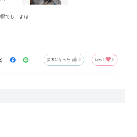
ト帽でも、よほ
どの危険から身
高そうですが、
参考になった
0
Like!
6
を被った当地の
も格好よく、一
があるのです。
、そして登りを
。
ェンジで更に軽
す。そのうえで