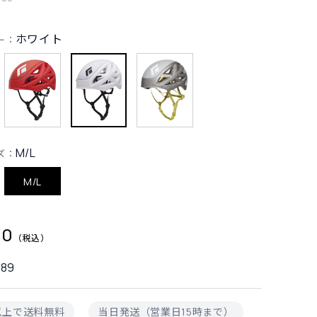
ホワイト
ー：
M/L
ズ：
M/L
90
689
円以上で送料無料
当日発送（営業日15時まで）