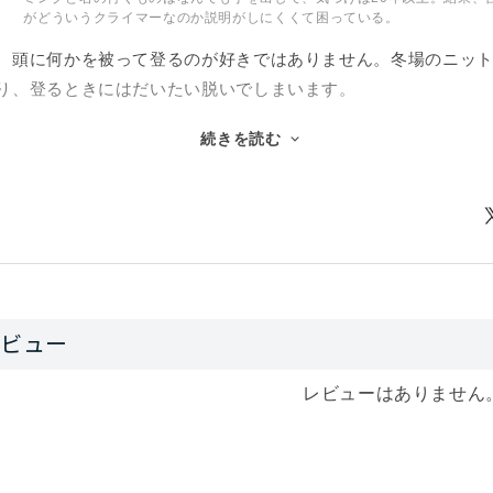
がどういうクライマーなのか説明がしにくくて困っている。
、頭に何かを被って登るのが好きではありません。冬場のニッ
り、登るときにはだいたい脱いでしまいます。
続きを読む
メットは例外です。長い墜落のリスクがあるルートや、落石な
面では着用しています。...と書くと、なんだか安全への意識が
ことない理由です。
イブームだったイギリスのクライミングシーンで、ヘルメット
ちが冒険的なクライミングにガンガン挑んでいる姿があまりに
てしまった、というだけです。実はそういうミーハーなところ
用のヘルメットに求めることはシンプルに２つ。まず軽いこと
レビューはありません
です。
えば、ベイパーはその決定版と言っていいでしょう。モデルチ
市場にあるあらゆるヘルメットの中でも最も軽い部類に入りま