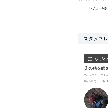
レビュー件数
絞り込
兜の緒を締
色：ブラック
サイズ
製品の使用日数
: