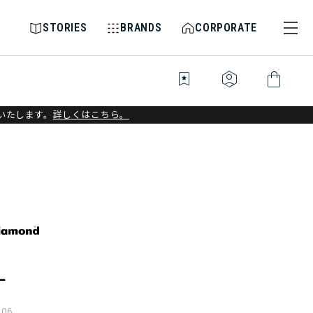
STORIES
BRANDS
CORPORATE
bookmark_star
identity_platform
shopping_bag
いたします。
詳しくはこちら。
ー
006